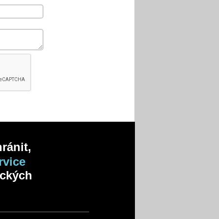
ránit,
rvice
ických