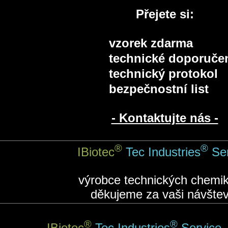
Přejete si:
vzorek zdarma
technické doporuče
technický protokol
bezpečnostní list
- Kontaktujte nás -
®
®
IBiotec
Tec Industries
Se
výrobce technických chemik
děkujeme za vaši návštev
®
®
IBiotec
Tec Industries
Service