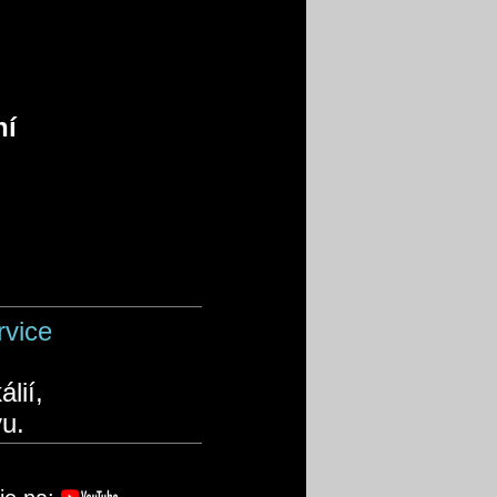
ní
rvice
álií,
u.