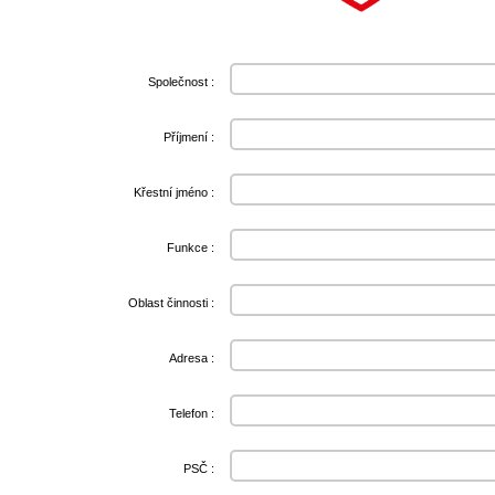
Společnost :
Příjmení :
Křestní jméno :
Funkce :
Oblast činnosti :
Adresa :
Telefon :
PSČ :