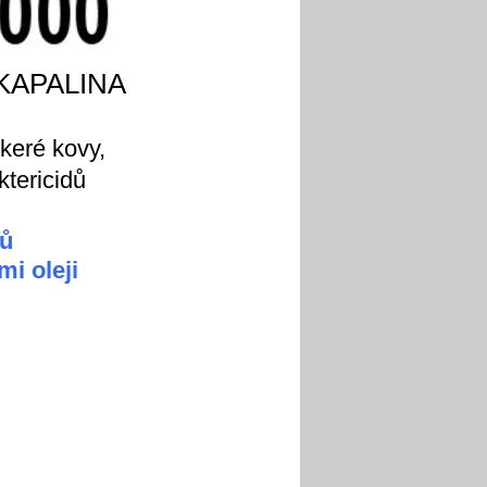
KAPALINA
keré kovy,
ktericidů
mů
i oleji