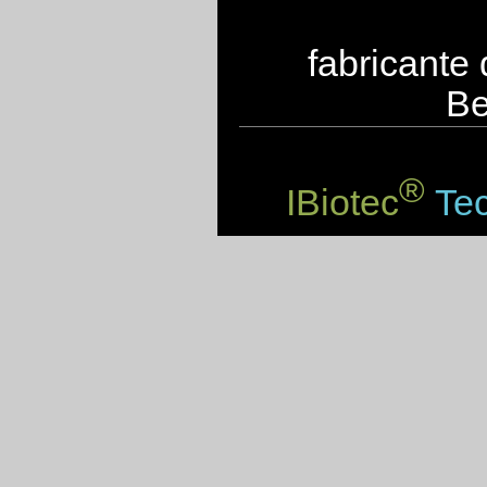
fabricante
Be
®
IBiotec
Tec